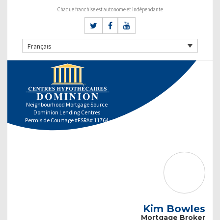
Chaque franchise est autonome et indépendante
Français
Neighbourhood Mortgage Source
Dominion Lending Centres
Permis de Courtage #FSRA# 11764
Kim Bowles
Mortgage Broker