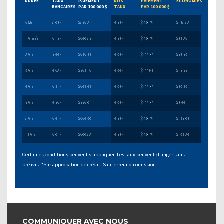
DURÉE
TAUX
PAIEMENT
NOS
PAIEMENT
ÉCONOMIES
BANCAIRES
PAR 100 000 $
TAUX
PAR 100 000 $
6 Mois
7.89%
$756.21
4.59%
$558.49
$197.72
1 Année
6.15%
$648.75
4.59%
$558.49
$90.26
2 Ans
5.44%
$606.90
4.39%
$547.37
$59.53
3 Ans
4.62%
$560.16
4.34%
$544.61
$15.55
4 Ans
6.01%
$640.40
4.39%
$547.37
$93.03
5 Ans
4.56%
$556.81
4.39%
$547.37
$9.44
7 Ans
6.41%
$664.38
4.59%
$558.49
$105.89
10 Ans
6.81%
$688.72
4.59%
$558.49
$130.24
Certaines conditions peuvent s'appliquer. Les taux peuvent changer sans
préavis. *Sur approbation de crédit. Sauf erreur ou omission.
COMMUNIQUER AVEC NOUS