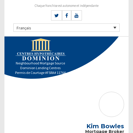
Chaque franchise est autonome et indépendante
Français
Neighbourhood Mortgage Source
Dominion Lending Centres
Permis de Courtage #FSRA# 11764
Kim Bowles
Mortgage Broker