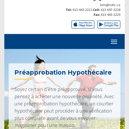
kim@ndlc.ca
Tel:
613-443-2221
Cell:
613-697-2228
Fax:
613-443-2229
Préapprobation Hypothécaire
Soyez certain d’être préapprouvé, si vous
pensez à acheter une nouvelle propriété. Avec
une préapprobation hypothécaire, un courtier
hypothécaire peut procéder à une vérification
plus complète avant de vous envoyer
magasiner pour une maison.