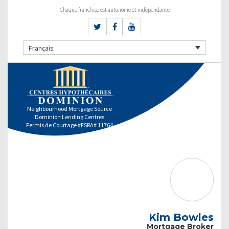
Chaque franchise est autonome et indépendante
Français
Neighbourhood Mortgage Source
Dominion Lending Centres
Permis de Courtage #FSRA# 11764
Kim Bowles
Mortgage Broker