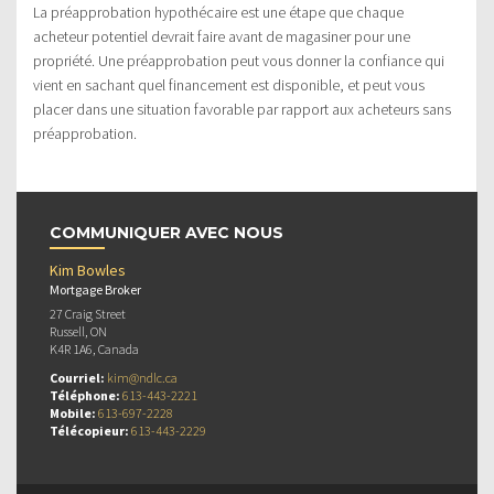
La préapprobation hypothécaire est une étape que chaque
acheteur potentiel devrait faire avant de magasiner pour une
propriété. Une préapprobation peut vous donner la confiance qui
vient en sachant quel financement est disponible, et peut vous
placer dans une situation favorable par rapport aux acheteurs sans
préapprobation.
COMMUNIQUER AVEC NOUS
Kim Bowles
Mortgage Broker
27 Craig Street
Russell, ON
K4R 1A6, Canada
Courriel:
kim@ndlc.ca
Téléphone:
613-443-2221
Mobile:
613-697-2228
Télécopieur:
613-443-2229