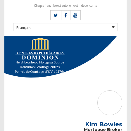
Chaque franchise est autonome et indépendante
Français
Neighbourhood Mortgage Source
Dominion Lending Centres
Permis de Courtage #FSRA# 11764
Kim Bowles
Mortgage Broker