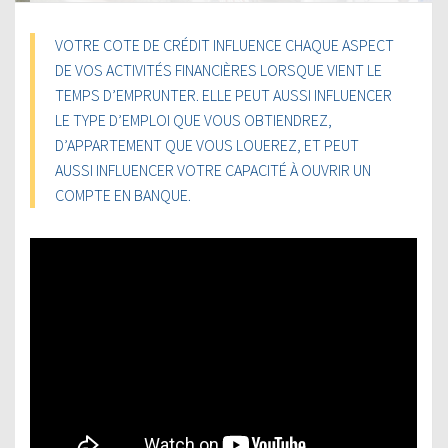
VOTRE COTE DE CRÉDIT INFLUENCE CHAQUE ASPECT
DE VOS ACTIVITÉS FINANCIÈRES LORSQUE VIENT LE
TEMPS D’EMPRUNTER. ELLE PEUT AUSSI INFLUENCER
LE TYPE D’EMPLOI QUE VOUS OBTIENDREZ,
D’APPARTEMENT QUE VOUS LOUEREZ, ET PEUT
AUSSI INFLUENCER VOTRE CAPACITÉ À OUVRIR UN
COMPTE EN BANQUE.