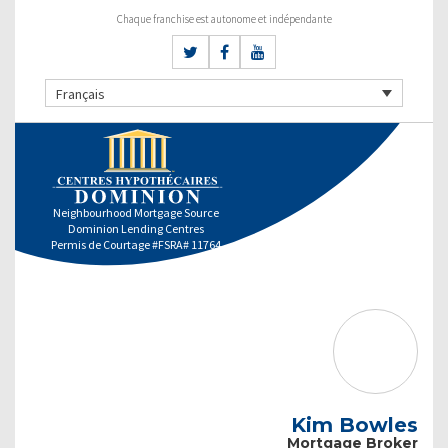
Chaque franchise est autonome et indépendante
Français
Neighbourhood Mortgage Source
Dominion Lending Centres
Permis de Courtage #FSRA# 11764
Kim Bowles
Mortgage Broker