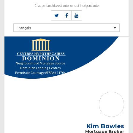
Chaque franchise est autonome et indépendante
Français
Neighbourhood Mortgage Source
Dominion Lending Centres
Permis de Courtage #FSRA# 11764
Kim Bowles
Mortgage Broker