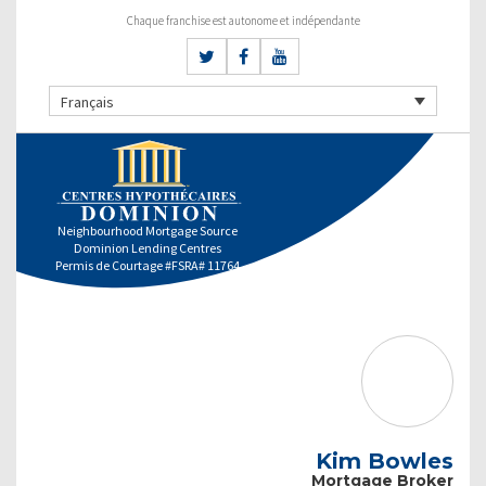
Chaque franchise est autonome et indépendante
Français
Neighbourhood Mortgage Source
Dominion Lending Centres
Permis de Courtage #FSRA# 11764
Kim Bowles
Mortgage Broker